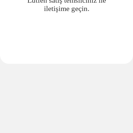
Lütfen satış temsilciniz ile
iletişime geçin.