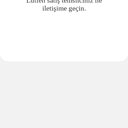
Lütfen satış temsilciniz ile
iletişime geçin.