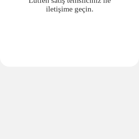
Lütfen satış temsilciniz ile
iletişime geçin.