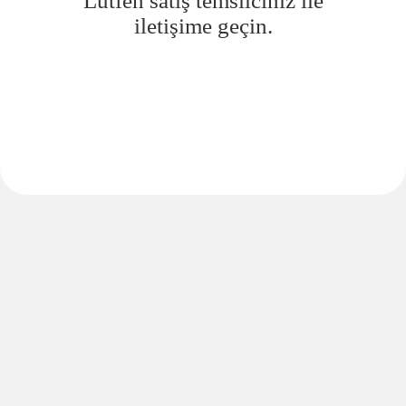
Lütfen satış temsilciniz ile
iletişime geçin.