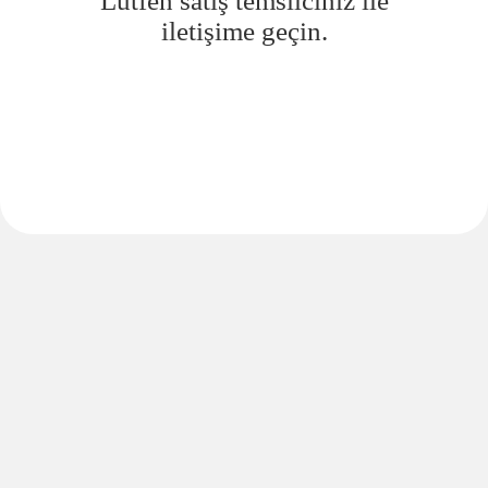
Lütfen satış temsilciniz ile
iletişime geçin.