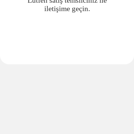
Lütfen satış temsilciniz ile
iletişime geçin.