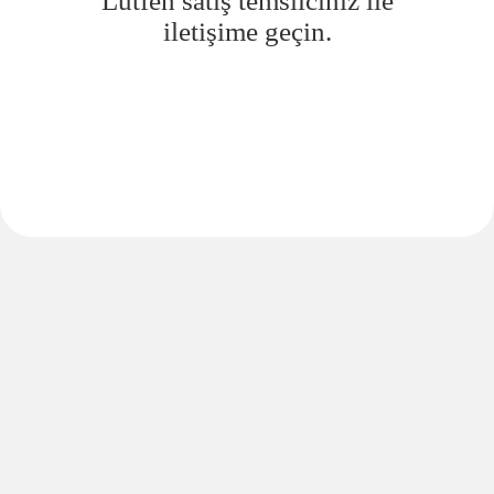
Lütfen satış temsilciniz ile
iletişime geçin.