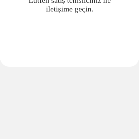
Lütfen satış temsilciniz ile
iletişime geçin.