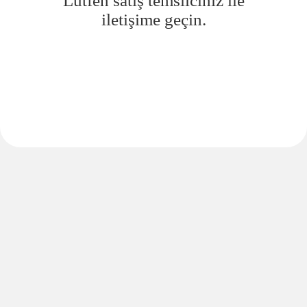
Lütfen satış temsilciniz ile
iletişime geçin.