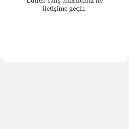
Lütfen satış temsilciniz ile
iletişime geçin.