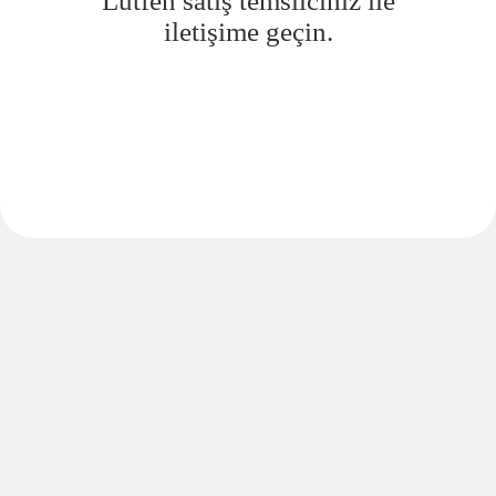
Lütfen satış temsilciniz ile
iletişime geçin.