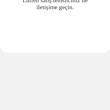
Lütfen satış temsilciniz ile
iletişime geçin.