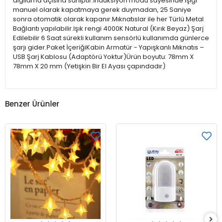
algılama açısına sahiptir.İndüksiyon modu sayesinde ışığı
manuel olarak kapatmaya gerek duymadan, 25 Saniye
sonra otomatik olarak kapanır.Mıknatıslar ile her Türlü Metal
Bağlantı yapılabilir.Işık rengi 4000K Natural (Kırık Beyaz) Şarj
Edilebilir 6 Saat sürekli kullanım sensörlü kullanımda günlerce
şarjı gider.Paket İçeriğiKabin Armatür - Yapışkanlı Mıknatıs –
USB Şarj Kablosu (Adaptörü Yoktur)Ürün boyutu: 78mm X
78mm X 20 mm (Yetişkin Bir El Ayası çapındadır)
Benzer Ürünler