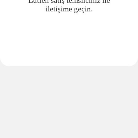
Lütfen satış temsilciniz ile
iletişime geçin.