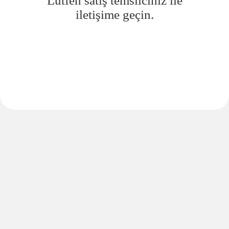
Lütfen satış temsilciniz ile
iletişime geçin.