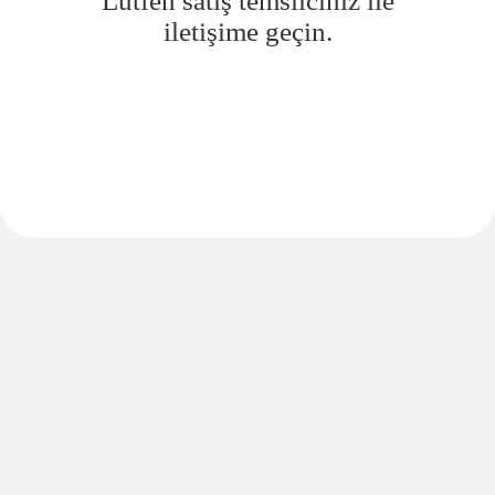
Lütfen satış temsilciniz ile
iletişime geçin.