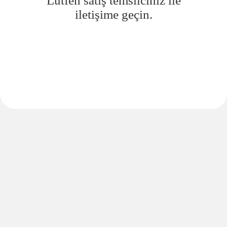
Lütfen satış temsilciniz ile
iletişime geçin.