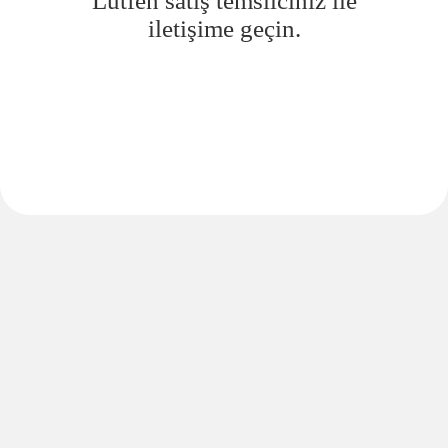
Lütfen satış temsilciniz ile
iletişime geçin.