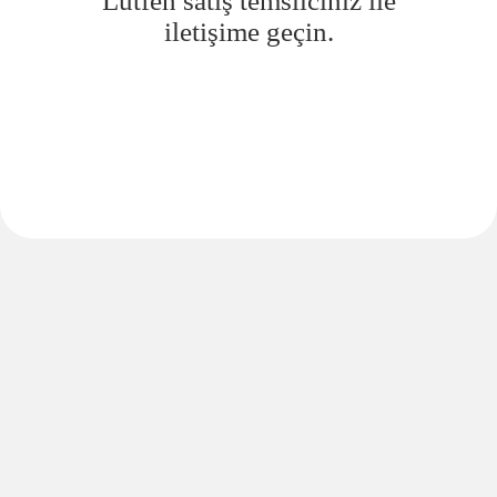
Lütfen satış temsilciniz ile
iletişime geçin.