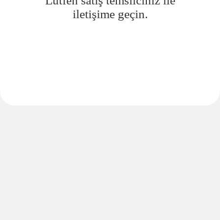
Lütfen satış temsilciniz ile
iletişime geçin.