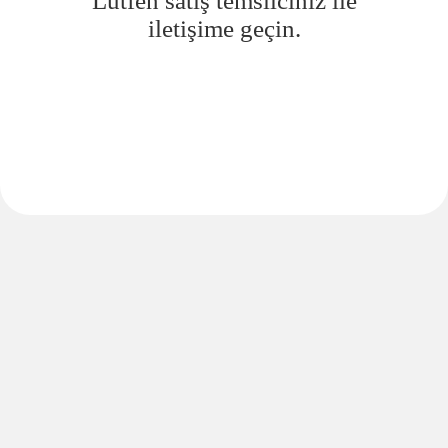
Lütfen satış temsilciniz ile
iletişime geçin.