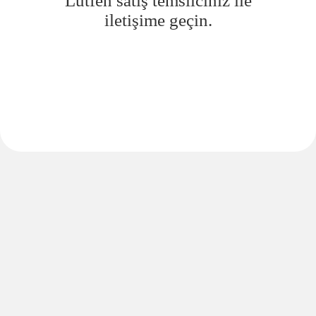
Lütfen satış temsilciniz ile
iletişime geçin.