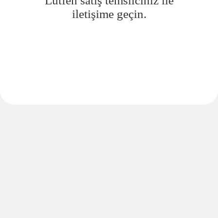
Lütfen satış temsilciniz ile
iletişime geçin.