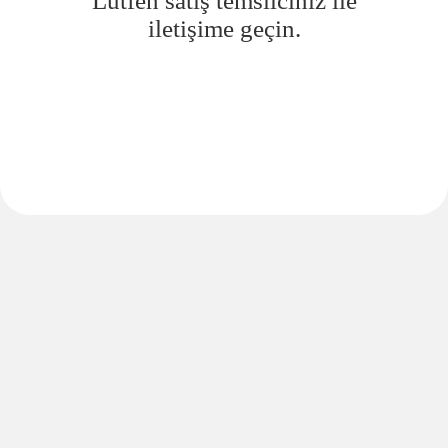
Lütfen satış temsilciniz ile
iletişime geçin.