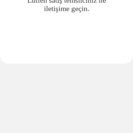
Lütfen satış temsilciniz ile
iletişime geçin.