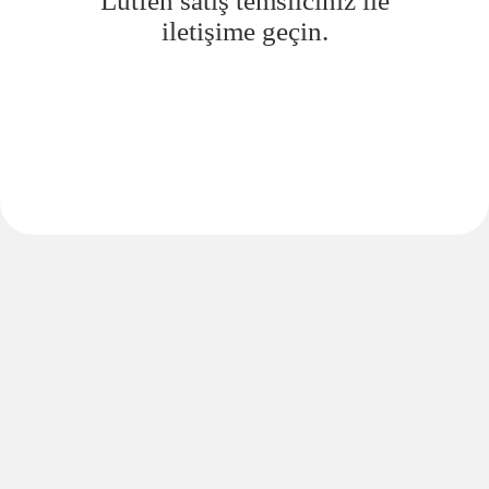
Lütfen satış temsilciniz ile
iletişime geçin.