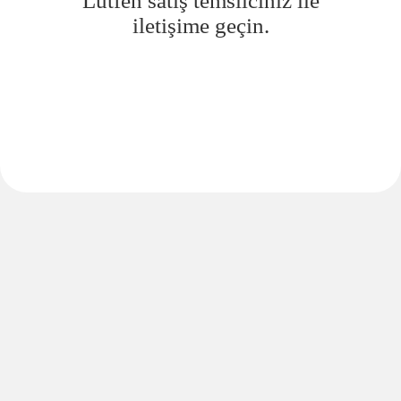
Lütfen satış temsilciniz ile
iletişime geçin.