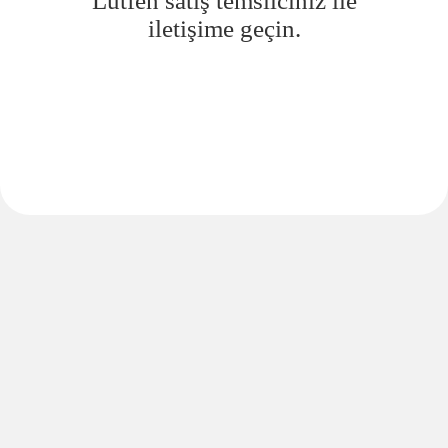
Lütfen satış temsilciniz ile
iletişime geçin.