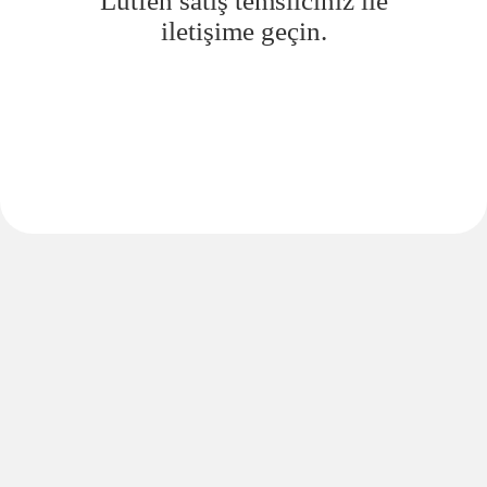
Lütfen satış temsilciniz ile
iletişime geçin.