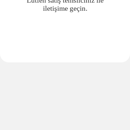
Lütfen satış temsilciniz ile
iletişime geçin.