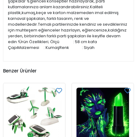
şapkalar !Eğlenceli konseptler hazırlayarak, parti
kutlamalarınıza anlam kazandırabilirsiniz.Kaliteli
plastik,kumaş,keçe ve karton malzemeden imal edilmiş
karnaval şapkaları, farklı tasarım, renk ve
modellerdedir.Temalı partilerinizde kendiniz ve sevdikleriniz
için muhteşem eğlenceler hazırlayın, eğlencenize,kaldığınız
yerden, birbirinden farklı parti şapkaları ile keyifle devam
edin !Ürün Özellikleri; Ölçü : 58 cm kafa
ÇapıMalzemesi : KumaşRenk : Siyah
Benzer Ürünler