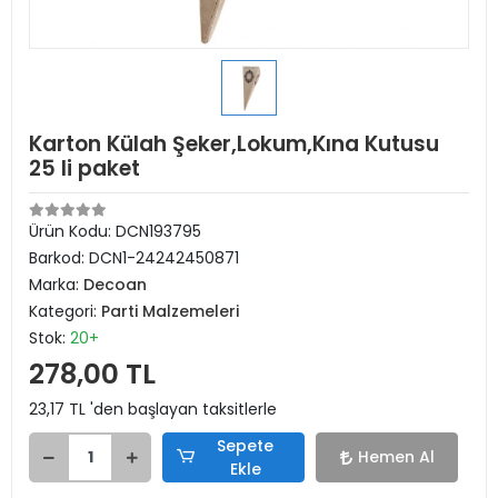
Karton Külah Şeker,Lokum,Kına Kutusu
25 li paket
Ürün Kodu:
DCN193795
Barkod:
DCN1-24242450871
Marka:
Decoan
Kategori:
Parti Malzemeleri
Stok:
20+
278,00 TL
23,17 TL 'den başlayan taksitlerle
Sepete
Hemen Al
Ekle