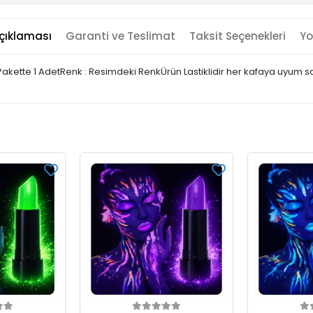
çıklaması
Garanti ve Teslimat
Taksit Seçenekleri
Yo
aşlığıPakette 1 AdetRenk : Resimdeki RenkÜrün Lastiklidir her kafaya u