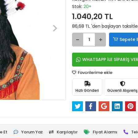
Stok:
20+
1.040,20 TL
86,68 TL 'den başlayan taksitle
Sepete 
WHATSAPP İLE SİPARİŞ VE
Favorilerime ekle
Hızlı Gönderi
Güvenli Alışveriş
e Et
Yorum Yaz
Karşılaştır
Fiyat Alarmı
Tel