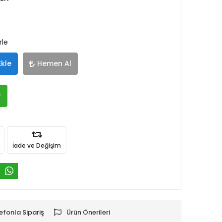
rle
Ekle
Hemen Al
R
İade ve Değişim
efonla Sipariş
Ürün Önerileri