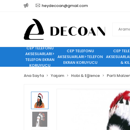
heydecoan@gmail.com
CEP TELEFONU
CEP TELEFONU
CEP TEL
AKSESUARLARI>
AKSESUARLARI>TELEFON
AKSESUARLA
TELEFON EKRAN
EKRAN KORUYUCU
& KIL
KORUYUCU
Ana Sayfa
Yaşam
Hobi & Eğlence
Parti Malze