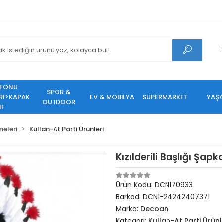
EFONU
SPOR &
RI>KAPAK
EV & MOBİLYA
SÜPERMARKET
YAŞ
OUTDOOR
IF
meleri
Kullan-At Parti Ürünleri
Kızılderili Başlığı Şap
Ürün Kodu:
DCN170933
Barkod:
DCN1-24242407371
Marka:
Decoan
Kategori:
Kullan-At Parti Ürünl