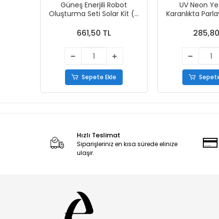
Güneş Enerjili Robot
UV Neon Yeş
Oluşturma Seti Solar Kit (6
Karanlıkta Parl
in 1)
Boyas
661,50 TL
285,80
Sepete Ekle
Sepete
Hızlı Teslimat
Siparişleriniz en kısa sürede elinize
ulaşır.