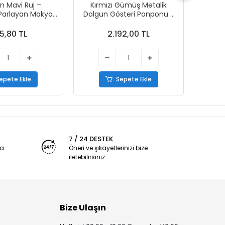
n Mavi Ruj –
Kırmızı Gümüş Metalik
Kırm
 Parlayan Makyaj
Dolgun Gösteri Ponponu -
Dolgun
Boyası
20 Adet (10 Çift)
5,80 TL
2.192,00 TL
epete Ekle
Sepete Ekle
7 / 24 DESTEK
ya
Öneri ve şikayetlerinizi bize
iletebilirsiniz.
Bize Ulaşın