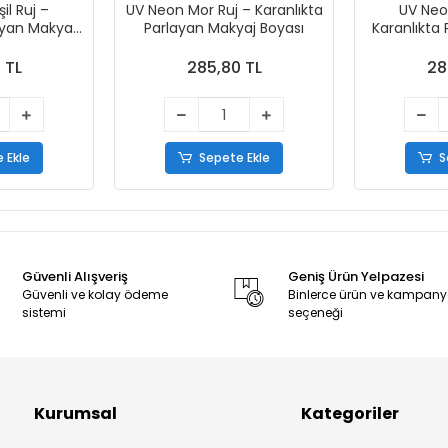
il Ruj –
UV Neon Mor Ruj – Karanlıkta
UV Neo
ayan Makyaj
Parlayan Makyaj Boyası
Karanlıkta
ı
 TL
285,80 TL
28
 Ekle
Sepete Ekle
S
Güvenli Alışveriş
Geniş Ürün Yelpazesi
Güvenli ve kolay ödeme
Binlerce ürün ve kampan
sistemi
seçeneği
Kurumsal
Kategoriler