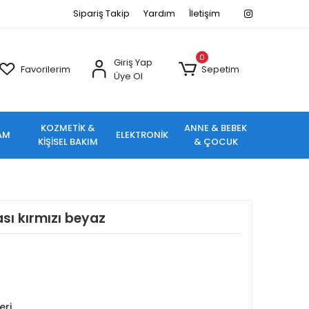
Sipariş Takip
Yardım
İletişim
0
Giriş Yap
Favorilerim
Sepetim
Üye Ol
KOZMETİK &
ANNE & BEBEK
AM
ELEKTRONİK
KİŞİSEL BAKIM
& ÇOCUK
kası kırmızı beyaz
eri