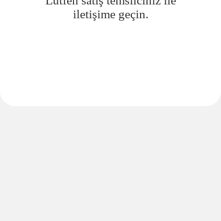
Lütfen satış temsilciniz ile
iletişime geçin.