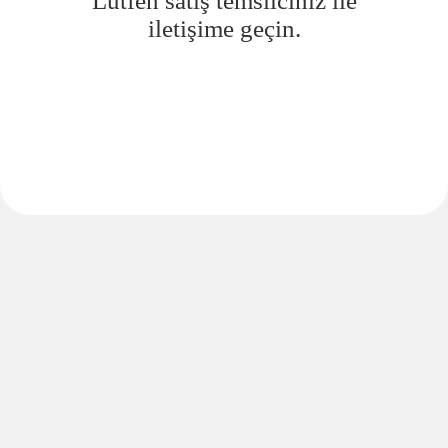
Lütfen satış temsilciniz ile
iletişime geçin.