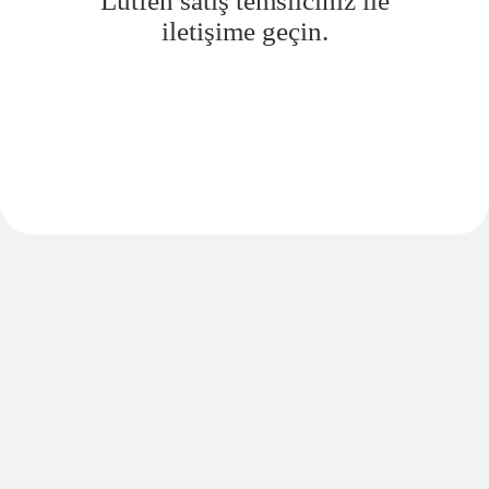
Lütfen satış temsilciniz ile
iletişime geçin.