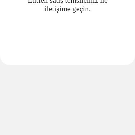
Lütfen satış temsilciniz ile
iletişime geçin.