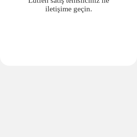
Lütfen satış temsilciniz ile
iletişime geçin.