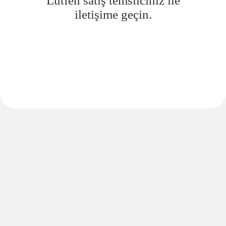
Lütfen satış temsilciniz ile
iletişime geçin.