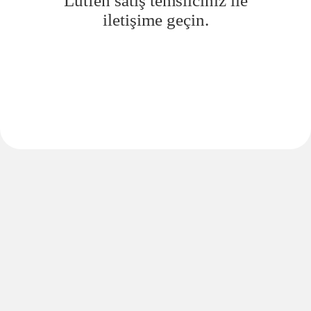
Lütfen satış temsilciniz ile
iletişime geçin.