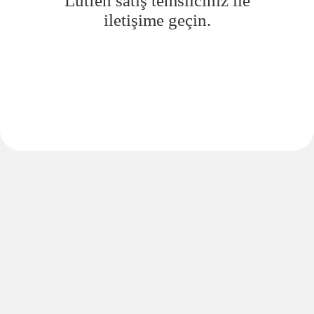
Lütfen satış temsilciniz ile
iletişime geçin.