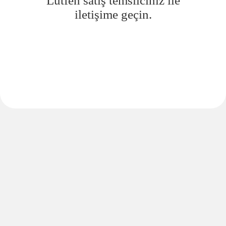
Lütfen satış temsilciniz ile
iletişime geçin.