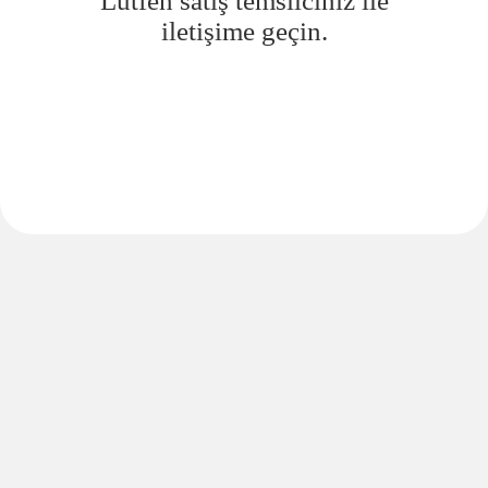
Lütfen satış temsilciniz ile
iletişime geçin.