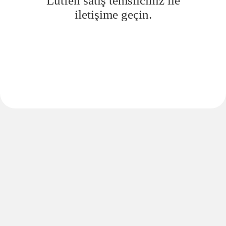
Lütfen satış temsilciniz ile
iletişime geçin.