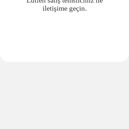
Lütfen satış temsilciniz ile
iletişime geçin.