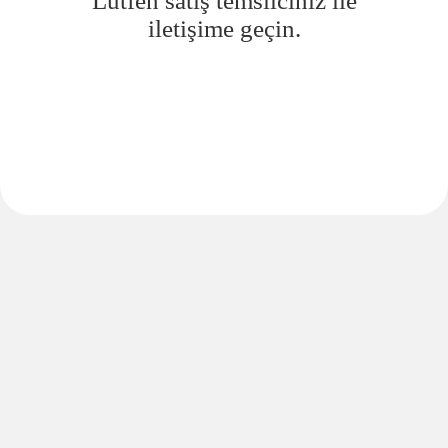
Lütfen satış temsilciniz ile
iletişime geçin.