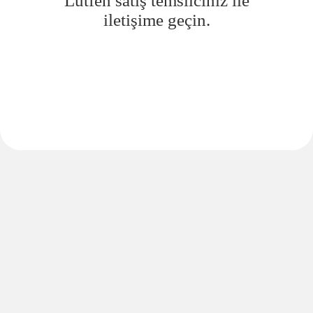
Lütfen satış temsilciniz ile
iletişime geçin.