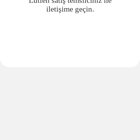
Lütfen satış temsilciniz ile
iletişime geçin.