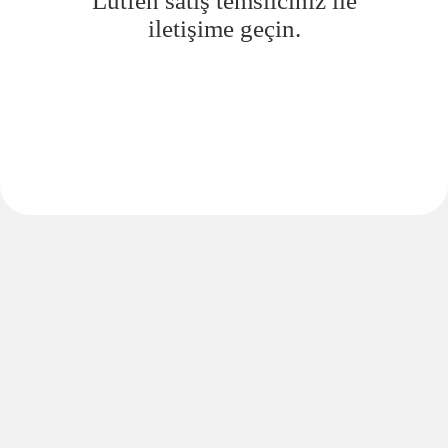
Lütfen satış temsilciniz ile
iletişime geçin.