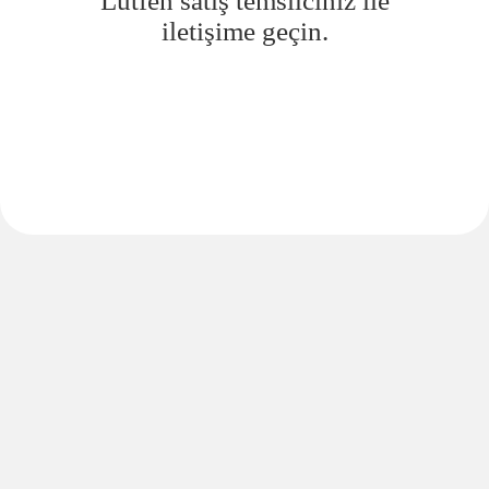
Lütfen satış temsilciniz ile
iletişime geçin.